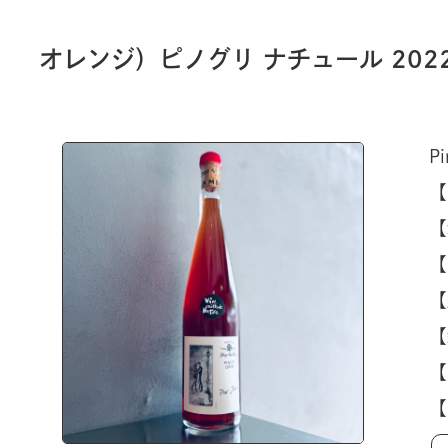
オレンジ）ピノグリ ナチュール 202
Pi
【
【
【
【
【
【
【